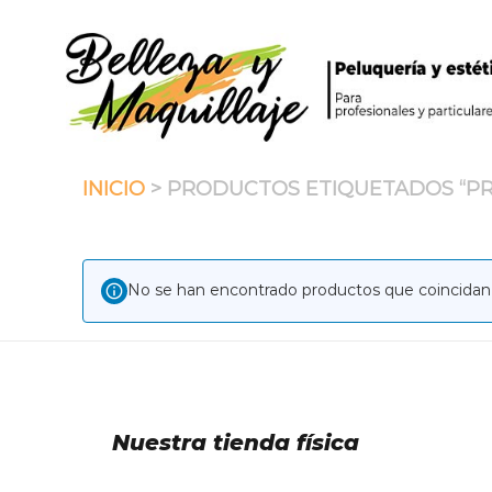
Saltar
al
contenido
INICIO
> PRODUCTOS ETIQUETADOS “PR
No se han encontrado productos que coincidan 
Nuestra tienda física