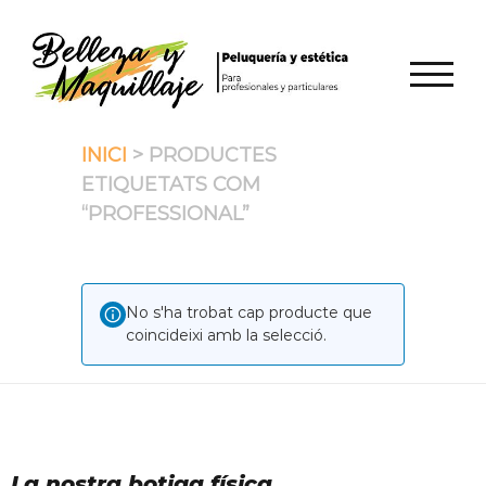
Skip
to
content
TOGGL
INICI
> PRODUCTES
ETIQUETATS COM
“PROFESSIONAL”
No s'ha trobat cap producte que
coincideixi amb la selecció.
La nostra botiga física