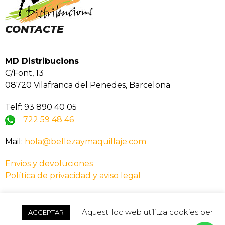
CONTACTE
MD Distribucions
C/Font, 13
08720 Vilafranca del Penedes, Barcelona
Telf: 93 890 40 05
722 59 48 46
Mail:
hola@bellezaymaquillaje.com
Envios y devoluciones
Política de privacidad y aviso legal
No hi ha productes a la cistella.
Aquest lloc web utilitza cookies per
ACCEPTAR