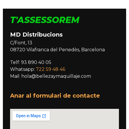
T'ASSESSOREM
MD Distribucions
C/Font, 13
08720 Vilafranca del Penedès, Barcelona
Telf: 93 890 40 05
Whatsapp:
722 59 48 46
Mail: hola@bellezaymaquillaje.com
Anar al formulari de contacte