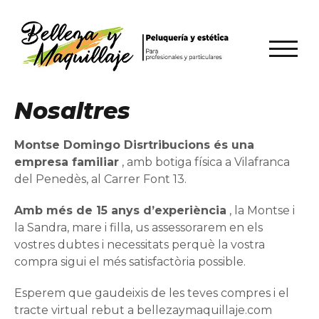
TOGGL
Nosaltres
Montse Domingo Disrtribucions és una
empresa familiar
, amb botiga física a Vilafranca
del Penedès, al Carrer Font 13.
Amb més de 15 anys d’experiència
, la Montse i
la Sandra, mare i filla, us assessorarem en els
vostres dubtes i necessitats perquè la vostra
compra sigui el més satisfactòria possible.
Esperem que gaudeixis de les teves compres i el
tracte virtual rebut a bellezaymaquillaje.com