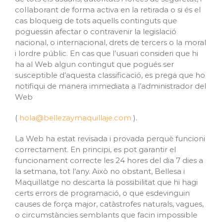
col·laborant de forma activa en la retirada o si és el
cas bloqueig de tots aquells continguts que
poguessin afectar o contravenir la legislació
nacional, o internacional, drets de tercers o la moral
i lordre públic. En cas que l’usuari consideri que hi
ha al Web algun contingut que pogués ser
susceptible d’aquesta classificació, es prega que ho
notifiqui de manera immediata a l’administrador del
Web
(
hola@bellezaymaquillaje.com
).
La Web ha estat revisada i provada perquè funcioni
correctament. En principi, es pot garantir el
funcionament correcte les 24 hores del dia 7 dies a
la setmana, tot l’any. Això no obstant, Bellesa i
Maquillatge no descarta la possibilitat que hi hagi
certs errors de programació, o que esdevinguin
causes de força major, catàstrofes naturals, vagues,
o circumstàncies semblants que facin impossible