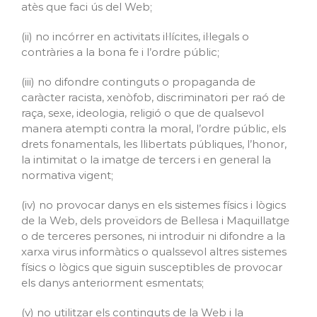
atès que faci ús del Web;
(ii) no incórrer en activitats il·lícites, il·legals o
contràries a la bona fe i l’ordre públic;
(iii) no difondre continguts o propaganda de
caràcter racista, xenòfob, discriminatori per raó de
raça, sexe, ideologia, religió o que de qualsevol
manera atempti contra la moral, l’ordre públic, els
drets fonamentals, les llibertats públiques, l’honor,
la intimitat o la imatge de tercers i en general la
normativa vigent;
(iv) no provocar danys en els sistemes físics i lògics
de la Web, dels proveïdors de Bellesa i Maquillatge
o de terceres persones, ni introduir ni difondre a la
xarxa virus informàtics o qualssevol altres sistemes
físics o lògics que siguin susceptibles de provocar
els danys anteriorment esmentats;
(v) no utilitzar els continguts de la Web i la