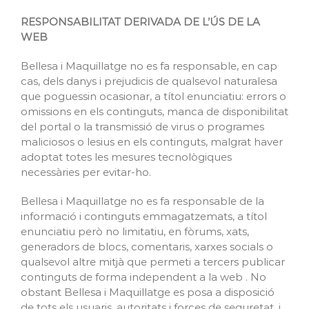
RESPONSABILITAT DERIVADA DE L’ÚS DE LA
WEB
Bellesa i Maquillatge no es fa responsable, en cap
cas, dels danys i prejudicis de qualsevol naturalesa
que poguessin ocasionar, a títol enunciatiu: errors o
omissions en els continguts, manca de disponibilitat
del portal o la transmissió de virus o programes
maliciosos o lesius en els continguts, malgrat haver
adoptat totes les mesures tecnològiques
necessàries per evitar-ho.
Bellesa i Maquillatge no es fa responsable de la
informació i continguts emmagatzemats, a títol
enunciatiu però no limitatiu, en fòrums, xats,
generadors de blocs, comentaris, xarxes socials o
qualsevol altre mitjà que permeti a tercers publicar
continguts de forma independent a la web . No
obstant Bellesa i Maquillatge es posa a disposició
de tots els usuaris, autoritats i forces de seguretat, i