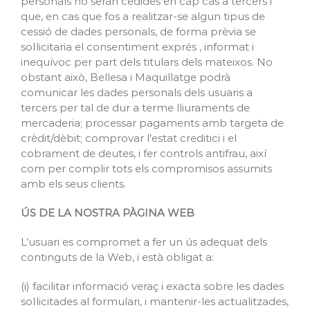
personals no seran cedides en cap cas a tercers i
que, en cas que fos a realitzar-se algun tipus de
cessió de dades personals, de forma prèvia se
sol·licitaria el consentiment exprés , informat i
inequívoc per part dels titulars dels mateixos. No
obstant això, Bellesa i Maquillatge podrà
comunicar les dades personals dels usuaris a
tercers per tal de dur a terme lliuraments de
mercaderia; processar pagaments amb targeta de
crèdit/dèbit; comprovar l’estat creditici i el
cobrament de deutes, i fer controls antifrau, així
com per complir tots els compromisos assumits
amb els seus clients.
ÚS DE LA NOSTRA PÀGINA WEB
L’usuari es compromet a fer un ús adequat dels
continguts de la Web, i està obligat a:
(i) facilitar informació veraç i exacta sobre les dades
sol·licitades al formulari, i mantenir-les actualitzades,