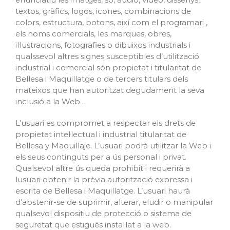
textos, gràfics, logos, icones, combinacions de
colors, estructura, botons, així com el programari ,
els noms comercials, les marques, obres,
il·lustracions, fotografies o dibuixos industrials i
qualssevol altres signes susceptibles d’utilització
industrial i comercial són propietat i titularitat de
Bellesa i Maquillatge o de tercers titulars dels
mateixos que han autoritzat degudament la seva
inclusió a la Web .
L’usuari es compromet a respectar els drets de
propietat intel·lectual i industrial titularitat de
Bellesa y Maquillaje. L’usuari podrà utilitzar la Web i
els seus continguts per a ús personal i privat.
Qualsevol altre ús queda prohibit i requerirà a
lusuari obtenir la prèvia autorització expressa i
escrita de Bellesa i Maquillatge. L’usuari haurà
d’abstenir-se de suprimir, alterar, eludir o manipular
qualsevol dispositiu de protecció o sistema de
seguretat que estigués instal·lat a la web.