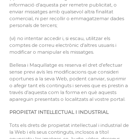
informació d’aquesta per remetre publicitat, o
enviar missatges amb qualsevol altra finalitat
comercial, ni per recollir o emmagatzemar dades
personals de tercers;
(vi) no intentar accedir i, si escau, utilitzar els
comptes de correu electrònic d’altres usuaris i
modificar o manipular els missatges.
Bellesa i Maquillatge es reserva el dret d’efectuar
sense previ avís les modificacions que consideri
oportunes a la seva Web, podent canviar, suprimir
o afegir tant els continguts i serveis que es prestin a
través d’aquesta com la forma en què aquests
apareguin presentats o localitzats al vostre portal.
PROPIETAT INTEL·LECTUAL I INDUSTRIAL
Tots els drets de propietat intel·lectual i industrial de
la Web i els seus continguts, inclosos a títol
enunciatiu les imatges, so, àudio, vídeo, dissenys,