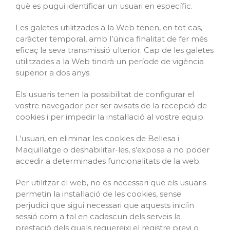
què es pugui identificar un usuari en específic.
Les galetes utilitzades a la Web tenen, en tot cas,
caràcter temporal, amb l’única finalitat de fer més
eficaç la seva transmissió ulterior. Cap de les galetes
utilitzades a la Web tindrà un període de vigència
superior a dos anys.
Els usuaris tenen la possibilitat de configurar el
vostre navegador per ser avisats de la recepció de
cookies i per impedir la instal·lació al vostre equip.
L’usuari, en eliminar les cookies de Bellesa i
Maquillatge o deshabilitar-les, s’exposa a no poder
accedir a determinades funcionalitats de la web.
Per utilitzar el web, no és necessari que els usuaris
permetin la instal·lació de les cookies, sense
perjudici que sigui necessari que aquests iniciïn
sessió com a tal en cadascun dels serveis la
prestació dels quals requereixi el registre previ o