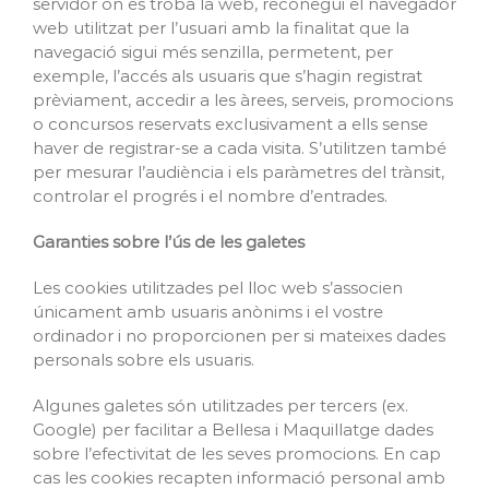
servidor on es troba la web, reconegui el navegador
web utilitzat per l’usuari amb la finalitat que la
navegació sigui més senzilla, permetent, per
exemple, l’accés als usuaris que s’hagin registrat
prèviament, accedir a les àrees, serveis, promocions
o concursos reservats exclusivament a ells sense
haver de registrar-se a cada visita. S’utilitzen també
per mesurar l’audiència i els paràmetres del trànsit,
controlar el progrés i el nombre d’entrades.
Garanties sobre l’ús de les galetes
Les cookies utilitzades pel lloc web s’associen
únicament amb usuaris anònims i el vostre
ordinador i no proporcionen per si mateixes dades
personals sobre els usuaris.
Algunes galetes són utilitzades per tercers (ex.
Google) per facilitar a Bellesa i Maquillatge dades
sobre l’efectivitat de les seves promocions. En cap
cas les cookies recapten informació personal amb