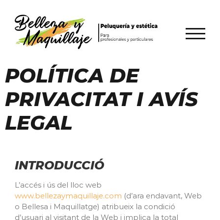
TOGGL
POLÍTICA DE
PRIVACITAT I AVÍS
LEGAL
INTRODUCCIÓ
L’accés i ús del lloc web
www.bellezaymaquillaje.com
(d’ara endavant, Web
o Bellesa i Maquillatge) atribueix la condició
d’usuari al visitant de la Web i implica la total