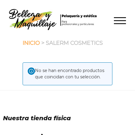
Saltar
al
contenido
ALTER
INICIO
> SALERM COSMETICS
No se han encontrado productos
que coincidan con tu selección.
Nuestra tienda física