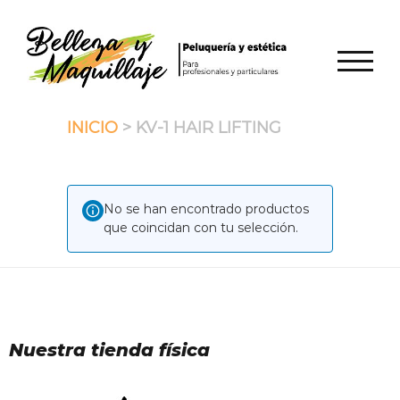
Saltar
al
contenido
ALTER
INICIO
> KV-1 HAIR LIFTING
No se han encontrado productos
que coincidan con tu selección.
Nuestra tienda física