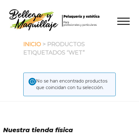
Saltar
al
contenido
ALTER
INICIO
> PRODUCTOS
ETIQUETADOS “WET”
No se han encontrado productos
que coincidan con tu selección.
Nuestra tienda física