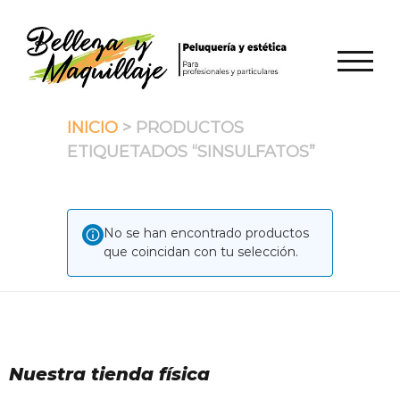
Saltar
al
contenido
ALTER
INICIO
> PRODUCTOS
ETIQUETADOS “SINSULFATOS”
No se han encontrado productos
que coincidan con tu selección.
Nuestra tienda física