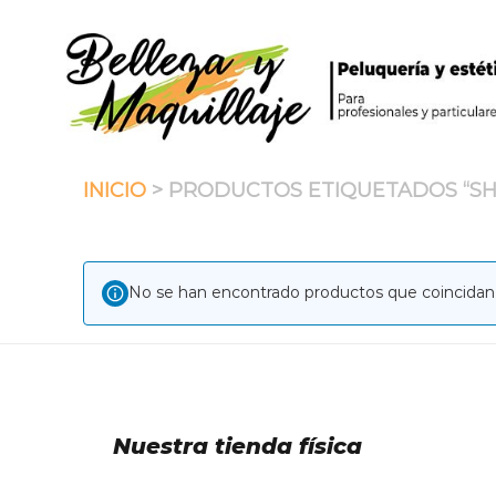
Saltar
al
contenido
INICIO
> PRODUCTOS ETIQUETADOS “SH
No se han encontrado productos que coincidan 
Nuestra tienda física