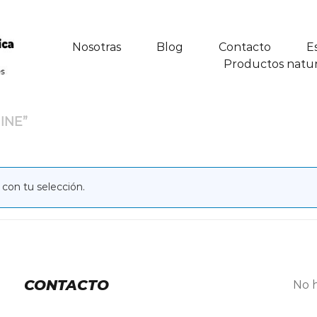
Nosotras
Blog
Contacto
E
Productos natur
INE”
con tu selección.
CONTACTO
No h