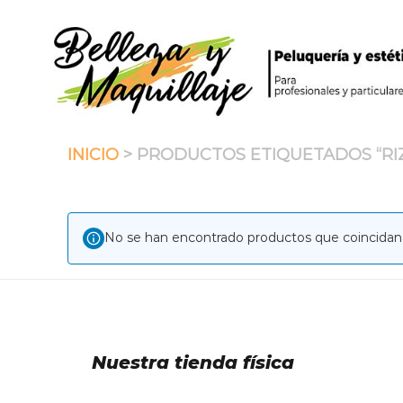
Saltar
al
contenido
INICIO
> PRODUCTOS ETIQUETADOS “RI
No se han encontrado productos que coincidan 
Nuestra tienda física