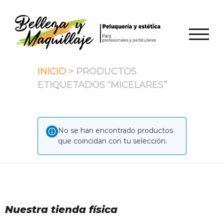
Saltar
al
contenido
ALTER
INICIO
> PRODUCTOS
ETIQUETADOS “MICELARES”
No se han encontrado productos
que coincidan con tu selección.
Nuestra tienda física