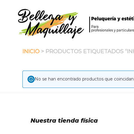
Saltar
al
contenido
INICIO
> PRODUCTOS ETIQUETADOS “IN
No se han encontrado productos que coincidan 
Nuestra tienda física