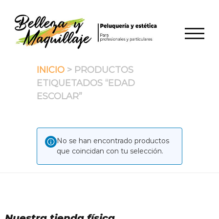
Saltar
al
contenido
ALTER
INICIO
> PRODUCTOS
ETIQUETADOS “EDAD
ESCOLAR”
No se han encontrado productos
que coincidan con tu selección.
Nuestra tienda física