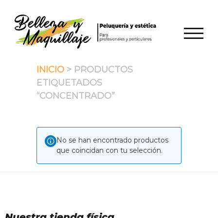
Saltar
al
contenido
ALTER
INICIO
> PRODUCTOS
ETIQUETADOS
“CONCENTRADO”
No se han encontrado productos
que coincidan con tu selección.
Nuestra tienda física