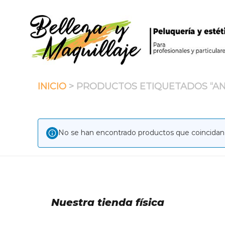
Saltar
al
contenido
INICIO
> PRODUCTOS ETIQUETADOS “AN
No se han encontrado productos que coincidan 
Nuestra tienda física