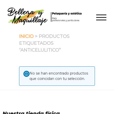
Saltar
al
contenido
ALTER
INICIO
> PRODUCTOS
ETIQUETADOS
“ANTICELULITICO”
No se han encontrado productos
que coincidan con tu selección.
Nuestra tienda física