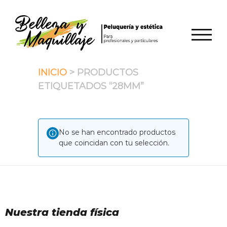
Saltar
al
contenido
ALTER
INICIO
> PRODUCTOS
ETIQUETADOS “28MM”
No se han encontrado productos
que coincidan con tu selección.
Nuestra tienda física