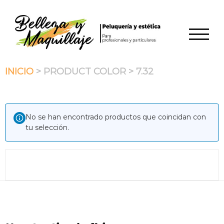
Saltar
al
contenido
ALTER
INICIO
> PRODUCT COLOR > 7.32
No se han encontrado productos que coincidan con
tu selección.