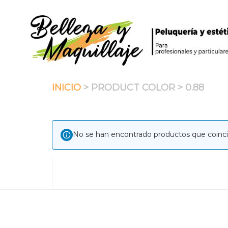
Saltar
al
contenido
INICIO
> PRODUCT COLOR > 0.88
No se han encontrado productos que coinci