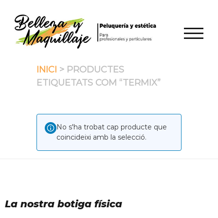
Skip
to
content
TOGGL
INICI
> PRODUCTES
ETIQUETATS COM “TERMIX”
No s'ha trobat cap producte que
coincideixi amb la selecció.
La nostra botiga física