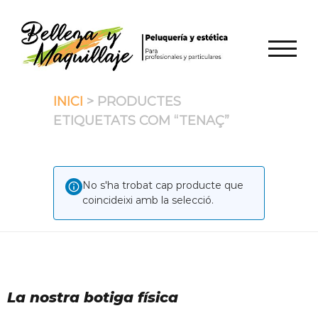
Skip
to
content
TOGGL
INICI
> PRODUCTES
ETIQUETATS COM “TENAÇ”
No s'ha trobat cap producte que
coincideixi amb la selecció.
La nostra botiga física