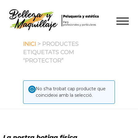
Skip
to
content
TOGGL
INICI
> PRODUCTES
ETIQUETATS COM
“PROTECTOR”
No s'ha trobat cap producte que
coincideixi amb la selecció.
La nostra botiga física