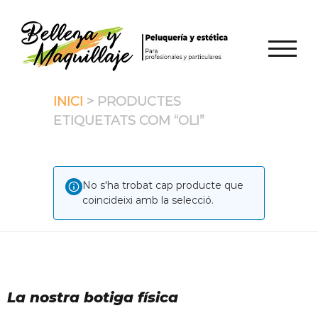
Skip
to
content
TOGGL
INICI
> PRODUCTES
ETIQUETATS COM “OLI”
No s'ha trobat cap producte que
coincideixi amb la selecció.
La nostra botiga física