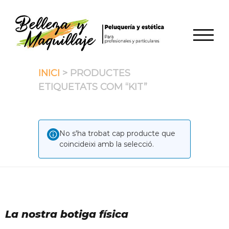
Skip
to
content
TOGGL
INICI
> PRODUCTES
ETIQUETATS COM “KIT”
No s'ha trobat cap producte que
coincideixi amb la selecció.
La nostra botiga física