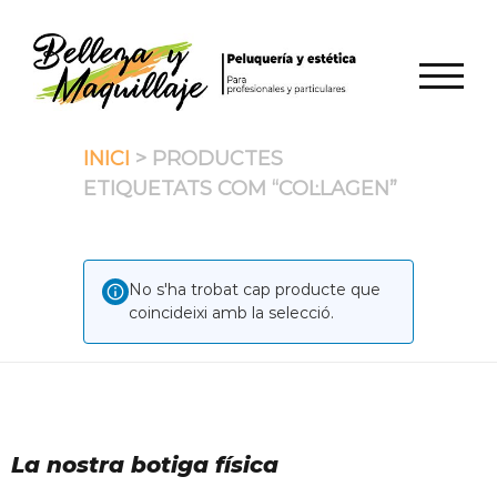
Skip
to
content
TOGGL
INICI
> PRODUCTES
ETIQUETATS COM “COL·LAGEN”
No s'ha trobat cap producte que
coincideixi amb la selecció.
La nostra botiga física