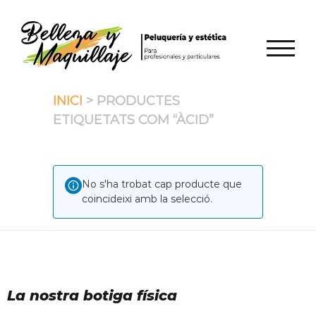
Skip
to
content
TOGGL
INICI
> PRODUCTES
ETIQUETATS COM “ÀCID”
No s'ha trobat cap producte que
coincideixi amb la selecció.
La nostra botiga física