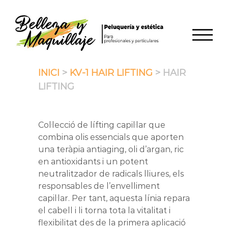
Skip
to
content
TOGGL
INICI
>
KV-1 HAIR LIFTING
> HAIR
LIFTING
Col·lecció de lífting capil·lar que
combina olis essencials que aporten
una teràpia antiaging, oli d’argan, ric
en antioxidants i un potent
neutralitzador de radicals lliures, els
responsables de l’envelliment
capil·lar. Per tant, aquesta línia repara
el cabell i li torna tota la vitalitat i
flexibilitat des de la primera aplicació